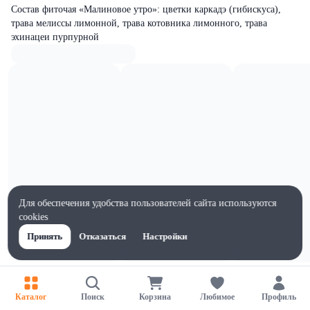
Состав фиточая «Малиновое утро»: цветки каркадэ (гибискуса),
трава мелиссы лимонной, трава котовника лимонного, трава
эхинацеи пурпурной
Для обеспечения удобства пользователей сайта используются
cookies
Принять
Отказаться
Настройки
Характеристики
Ширина, мм
Каталог
Поиск
Корзина
Любимое
Профиль
90