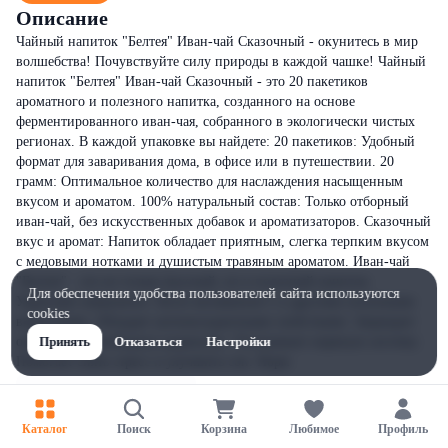
Описание
Чайный напиток "Белтея" Иван-чай Сказочный - окунитесь в мир
волшебства! Почувствуйте силу природы в каждой чашке! Чайный
напиток "Белтея" Иван-чай Сказочный - это 20 пакетиков
ароматного и полезного напитка, созданного на основе
ферментированного иван-чая, собранного в экологически чистых
регионах. В каждой упаковке вы найдете: 20 пакетиков: Удобный
формат для заваривания дома, в офисе или в путешествии. 20
грамм: Оптимальное количество для наслаждения насыщенным
вкусом и ароматом. 100% натуральный состав: Только отборный
иван-чай, без искусственных добавок и ароматизаторов. Сказочный
вкус и аромат: Напиток обладает приятным, слегка терпким вкусом
с медовыми нотками и душистым травяным ароматом. Иван-чай
"Белтея" - это не только вкусный, но и полезный напиток:
Для обеспечения удобства пользователей сайта используются
Укрепляет иммунитет: Богат витамином C и другими полезными
cookies
веществами. Обладает антиоксидантными свойствами: Защищает
организм от свободных радикалов. Успокаивает нервную систему:
Принять
Отказаться
Настройки
Помогает снять стресс и улучшить сон. Норм
Каталог
Поиск
Корзина
Любимое
Профиль