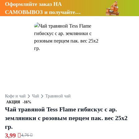
Оформляйте заказ НА
САМОВЫВОЗ и получайте
СКИДКУ 7%
Кофе и чай
Чай
Травяной чай
АКЦИЯ
-16%
Чай травяной Tess Flame гибискус с ар.
земляники с розовым перцем пак. вес 25х2
гр.
3,99 
4,76 