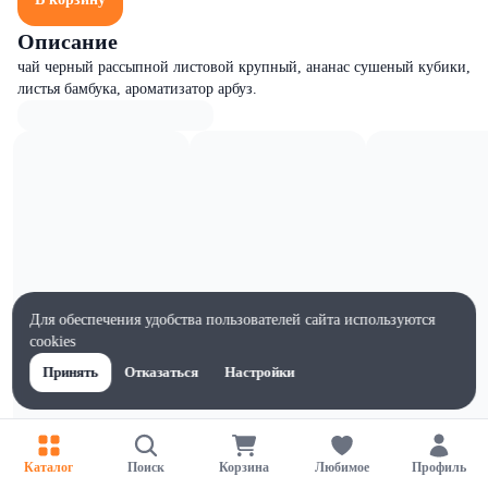
Описание
чай черный рассыпной листовой крупный, ананас сушеный кубики,
листья бамбука, ароматизатор арбуз.
Для обеспечения удобства пользователей сайта используются
cookies
Принять
Отказаться
Настройки
Характеристики
Каталог
Поиск
Корзина
Любимое
Профиль
Ширина, мм