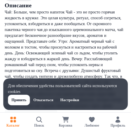
Описание
Чай: Больше, чем просто напиток Чай - это не просто горячая
жидкость в кружке. Это целая культура, ритуал, способ согреться,
успокоиться, взбодриться и даже пообщаться. От скромного
пакетика черного чая до изысканного церемониального матча, чай
предлагает бесконечное разнообразие вкусов, ароматов и
ощущений. Представьте себе: Утро: Ароматный черный чай с
молоком и тостом, чтобы проснуться и настроиться на рабочий
день. День: Освежающий зеленый чай со льдом, чтобы утолить
жажду и взбодриться в жаркий день. Вечер: Расслабляющий
ромашковый чай перед сном, чтобы успокоить нервы и
подготовиться ко сну. Встреча с друзьями: Душистый фруктовый
чай, чтобы создать уютную и дружелюбную атмосферу. Так что, в
следующий раз, когда вы будете заваривать себе чашку чая,
Для обеспечения удобства пользователей сайта используются
вспомните, что это не просто напиток. Это момент для себя,
cookies
возможность расслабиться и насладиться простыми радостями
жизни. Это путешествие в мир вкусов и ароматов, которое всегда
Принять
Отказаться
Настройки
ждет вас.Состав:чай черный байховый высшего сорта, арома
Каталог
Поиск
Корзина
Любимое
Профиль