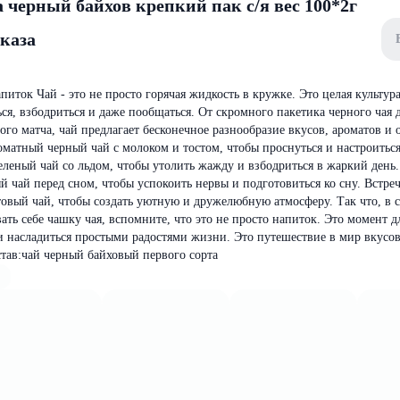
 черный байхов крепкий пак с/я вес 100*2г
аказа
питок Чай - это не просто горячая жидкость в кружке. Это целая культура
ься, взбодриться и даже пообщаться. От скромного пакетика черного чая 
го матча, чай предлагает бесконечное разнообразие вкусов, ароматов и
роматный черный чай с молоком и тостом, чтобы проснуться и настроитьс
леный чай со льдом, чтобы утолить жажду и взбодриться в жаркий день.
чай перед сном, чтобы успокоить нервы и подготовиться ко сну. Встреч
овый чай, чтобы создать уютную и дружелюбную атмосферу. Так что, в
вать себе чашку чая, вспомните, что это не просто напиток. Это момент дл
и насладиться простыми радостями жизни. Это путешествие в мир вкусов
став:чай черный байховый первого сорта