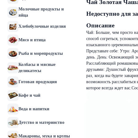
Чай Золотая Чаша
Молочные продукты и
Недоступно для з
яйца
Описание
Хлебобулочные изделия
Чай: Больше, чем просто на
способ согреться, успокоит
Мясо и птица
изысканного церемониально
Представьте себе: Утро: А
Рыба и морепродукты
день. День: Освежающий зе
Расслабляющий ромашковый 
Колбасы и мясные
друзьями: Душистый фрукт
деликатесы
раз, когда вы будете завари
Готовая продукция
возможность расслабиться 
которое всегда ждет вас.Со
Кофе и чай
Вода и напитки
Детство и материнство
Макароны, мука и крупы