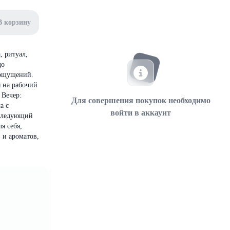
В корзину
, ритуал,
до
 ощущений.
я на рабочий
 Вечер:
Для совершения покупок необходимо
а с
войти в аккаунт
 следующий
я себя,
 и ароматов,