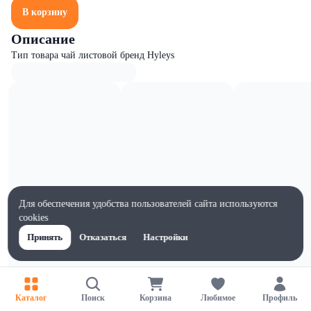
В корзину
Описание
Тип товара чай листовой бренд Hyleys
Для обеспечения удобства пользователей сайта используются
cookies
Принять
Отказаться
Настройки
Характеристики
Каталог
Поиск
Корзина
Любимое
Профиль
Ширина, мм