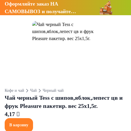
Оформляйте заказ НА
САМОВЫВОЗ и получайте
СКИДКУ 7%
Кофе и чай
Чай
Черный чай
Чай черный Tess с шипов,яблок,лепест цв и
фрук Pleasure пакетир. вес 25х1,5г.
4,17 
В корзину