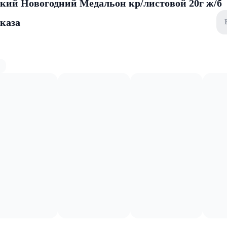
ий Новогодний Медальон кр/листовой 20г ж/б
аказа