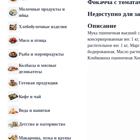
Фокачча с томата
Молочные продукты и
Недоступно для з
яйца
Описание
Хлебобулочные изделия
Мука пшеничная высший сор
консервированные вес 1 кг
Мясо и птица
растительное вес 1 кг, Ма
йодированная, Масло растит
Рыба и морепродукты
Клейковина пшеничная Хофм
Колбасы и мясные
деликатесы
Готовая продукция
Кофе и чай
Вода и напитки
Детство и материнство
Макароны, мука и крупы