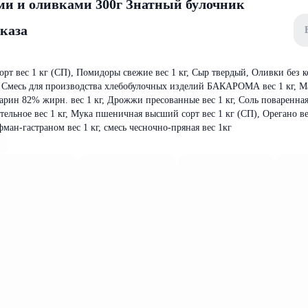
ми и оливками 300г Знатный булочник
аказа
т вес 1 кг (СП), Помидоры свежие вес 1 кг, Сыр твердый, Оливки без к
, Смесь для производства хлебобулочных изделий БАКАРОМА вес 1 кг, М
ргарин 82% жирн. вес 1 кг, Дрожжи пресованные вес 1 кг, Соль поваренна
ельное вес 1 кг, Мука пшеничная высший сорт вес 1 кг (СП), Орегано вес
ан-гастраном вес 1 кг, смесь чесночно-пряная вес 1кг