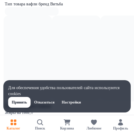
Тип товара вафли бренд Витьба
Для обеспечения удобства пользователей сайта используются
cookies
Принять
Отказаться
Настройки
Характеристики
Жиры на 100г, г
26
Ширина, мм
Каталог
Поиск
Корзина
Любимое
Профиль