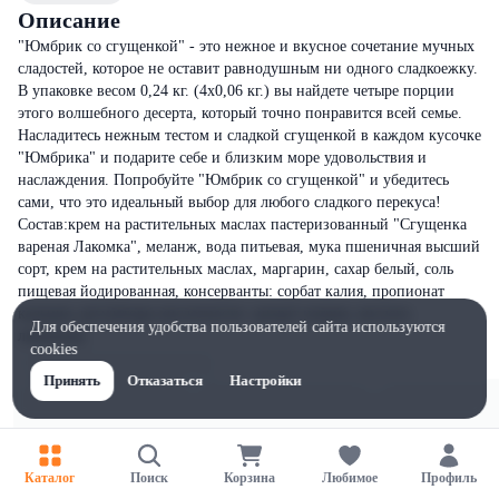
Описание
"Юмбрик со сгущенкой" - это нежное и вкусное сочетание мучных
сладостей, которое не оставит равнодушным ни одного сладкоежку.
В упаковке весом 0,24 кг. (4х0,06 кг.) вы найдете четыре порции
этого волшебного десерта, который точно понравится всей семье.
Насладитесь нежным тестом и сладкой сгущенкой в каждом кусочке
"Юмбрика" и подарите себе и близким море удовольствия и
наслаждения. Попробуйте "Юмбрик со сгущенкой" и убедитесь
сами, что это идеальный выбор для любого сладкого перекуса!
Состав:крем на растительных маслах пастеризованный "Сгущенка
вареная Лакомка", меланж, вода питьевая, мука пшеничная высший
сорт, крем на растительных маслах, маргарин, сахар белый, соль
пищевая йодированная, консерванты: сорбат калия, пропионат
кальция, регуляторы кислотности: цитрат натрия, кислота
Для обеспечения удобства пользователей сайта используются
лимонная.
cookies
Принять
Отказаться
Настройки
Каталог
Поиск
Корзина
Любимое
Профиль