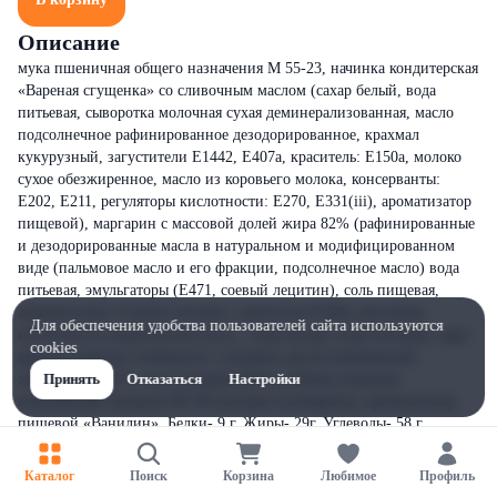
Описание
мука пшеничная общего назначения М 55-23, начинка кондитерская
«Вареная сгущенка» со сливочным маслом (сахар белый, вода
питьевая, сыворотка молочная сухая деминерализованная, масло
подсолнечное рафинированное дезодорированное, крахмал
кукурузный, загустители Е1442, Е407а, краситель: Е150а, молоко
сухое обезжиренное, масло из коровьего молока, консерванты:
Е202, Е211, регуляторы кислотности: Е270, Е331(iii), ароматизатор
пищевой), маргарин с массовой долей жира 82% (рафинированные
и дезодорированные масла в натуральном и модифицированном
виде (пальмовое масло и его фракции, подсолнечное масло) вода
питьевая, эмульгаторы (Е471, соевый лецитин), соль пищевая,
ароматизатор «Сливки-молоко», краситель Е160а, регулятор
Для обеспечения удобства пользователей сайта используются
кислотности лимонная кислота) , сахар белый, вода питьевая, ядро
cookies
арахиса жареное очищенное, глицерин дистиллированный,
эмульгатор Е 471, соль углеамонийная, добавка пищевая
Принять
Отказаться
Настройки
комплексная Экстрале RT 80 (экстракт розмарина), ароматизатор
пищевой «Ванилин». Белки- 9 г. Жиры- 29г. Углеводы- 58 г.
Энергетическая ценность-2200/520 кДж/ккал
Каталог
Поиск
Корзина
Любимое
Профиль