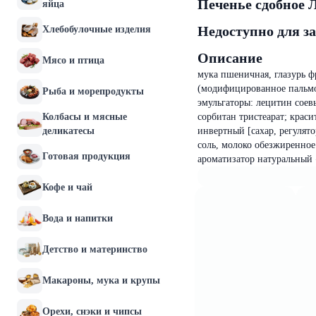
Печенье сдобное 
яйца
Недоступно для з
Хлебобулочные изделия
Описание
Мясо и птица
мука пшеничная, глазурь ф
(модифицированное пальмо
Рыба и морепродукты
эмульгаторы: лецитин сое
Колбасы и мясные
сорбитан тристеарат; краси
деликатесы
инвертный [сахар, регулят
соль, молоко обезжиренное
Готовая продукция
ароматизатор натуральный 
Кофе и чай
Вода и напитки
Детство и материнство
Макароны, мука и крупы
Орехи, снэки и чипсы