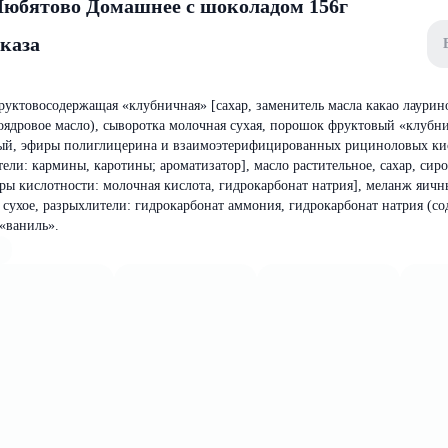
Любятово Домашнее с шоколадом 156г
аказа
руктовосодержащая «клубничная» [сахар, заменитель масла какао лаурин
ядровое масло), сыворотка молочная сухая, порошок фруктовый «клубни
вый, эфиры полиглицерина и взаимоэтерифицированных рициноловых ки
тели: кармины, каротины; ароматизатор], масло растительное, сахар, сир
оры кислотности: молочная кислота, гидрокарбонат натрия], меланж яичн
 сухое, разрыхлители: гидрокарбонат аммония, гидрокарбонат натрия (со
«ваниль».