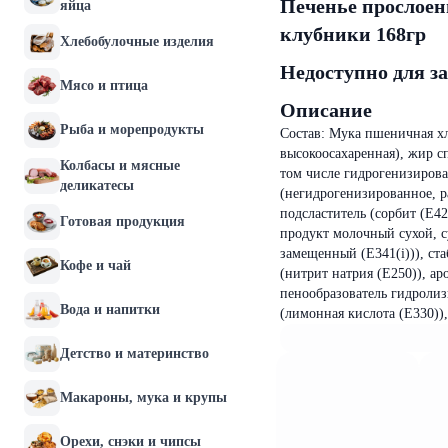
Печенье прослое
яйца
клубники 168гр
Хлебобулочные изделия
Недоступно для з
Мясо и птица
Описание
Рыба и морепродукты
Состав: Мука пшеничная хл
высокоосахаренная), жир с
Колбасы и мясные
том числе гидрогенизирова
деликатесы
(негидрогенизированное, р
подсластитель (сорбит (Е4
Готовая продукция
продукт молочный сухой, 
замещенный (Е341(i))), ста
Кофе и чай
(нитрит натрия (Е250)), а
пенообразователь гидроли
Вода и напитки
(лимонная кислота (Е330)),
Детство и материнство
Макароны, мука и крупы
Орехи, снэки и чипсы