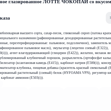
нное глазированное ЛОТТЕ ЧОКОПАЙ со вкусо
аказа
ебопекарная высшего сорта, сахар-песок, глюкозный сироп (патока крах
пециального назначения (рафинированные дезодорированные растительны
нные, переэтерифицированные: пальмовое, подсолнечное), заменитель м
афинированное пальмовое масло), эмульгатор (лецитин соевый (Е322)),
20(i))), агент влагоудерживающий (глицерин (Е422)), желатин, меланж я
сублимированный клубничный порошок, разрыхлитель (ортофосфат кальц
билизатор (ксантановая камедь (Е415)), карбонат натрия (Е500(i)), консе
роматизатор-клубника, пищевая добавка (краситель красный свекольный (Е
зированный растительный (соевый) белок (HYFOAMA VPN), регулятор к
 карбонат аммония (Е503(i)).