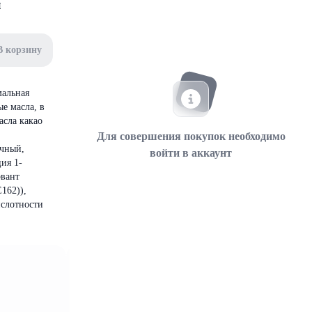
м
В корзину
мальная
е масла, в
асла какао
Для совершения покупок необходимо
ичный,
войти в аккаунт
ия 1-
рвант
162)),
ислотности