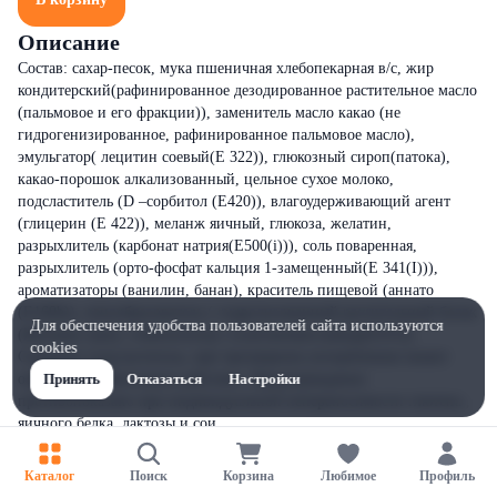
Описание
Состав: сахар-песок, мука пшеничная хлебопекарная в/с, жир
кондитерский(рафинированное дезодированное растительное масло
(пальмовое и его фракции)), заменитель масло какао (не
гидрогенизированное, рафинированное пальмовое масло),
эмульгатор( лецитин соевый(Е 322)), глюкозный сироп(патока),
какао-порошок алкализованный, цельное сухое молоко,
подсластитель (D –сорбитол (Е420)), влагоудерживающий агент
(глицерин (Е 422)), меланж яичный, глюкоза, желатин,
разрыхлитель (карбонат натрия(Е500(i))), соль поваренная,
разрыхлитель (орто-фосфат кальция 1-замещенный(Е 341(I))),
ароматизаторы (ванилин, банан), краситель пищевой (аннато
(Е160b)), пенообразователь ( гидролизованный растительный белок
Для обеспечения удобства пользователей сайта используются
(Hyfoama vpn)), стабилизатор ( ксантановая камедь(Е415)).
cookies
Содержит подсластитель, при чрезмерном употреблении может
оказывать слабительное действие. Предупреждение:
Принять
Отказаться
Настройки
противопоказано при индивидуальной непереносимости глютена ,
яичного белка, лактозы и сои.
Каталог
Поиск
Корзина
Любимое
Профиль