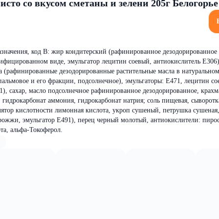
исто со вкусом сметаны и зелени 205г Белогорье
значения, код В: жир кондитерский (рафинированное дезодорированное
ифицированном виде, эмульгатор лецитин соевый, антиокислитель Е306),
а (рафинированные дезодорированные растительные масла в натуральном
льмовое и его фракции, подсолнечное), эмульгаторы: Е471, лецитин со
1), сахар, масло подсолнечное рафинированное дезодорированное, крахм
 гидрокарбонат аммония, гидрокарбонат натрия; соль пищевая, сыворотк
улятор кислотности лимонная кислота, укроп сушеный, петрушка сушена
рожжи, эмульгатор Е491), перец черный молотый, антиокислители: пиро
та, альфа-Токоферол.