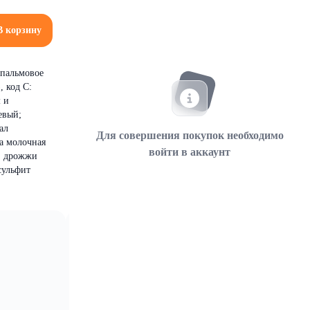
В корзину
 пальмовое
 код С:
 и
евый;
ал
Для совершения покупок необходимо
а молочная
войти в аккаунт
я, дрожжи
сульфит