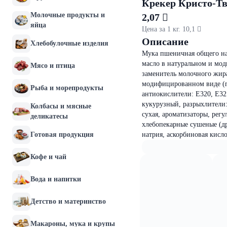
Крекер Кристо-Тв
Молочные продукты и
2,07 
яйца
Цена за 1 кг. 10,1 
Описание
Хлебобулочные изделия
Мука пшеничная общего на
масло в натуральном и мод
Мясо и птица
заменитель молочного жир
модифицированном виде (па
Рыба и морепродукты
антиокислители: Е320, Е32
кукурузный, разрыхлители:
Колбасы и мясные
сухая, ароматизаторы, рег
деликатесы
хлебопекарные сушеные (д
Готовая продукция
натрия, аскорбиновая кисло
Кофе и чай
Вода и напитки
Детство и материнство
Макароны, мука и крупы