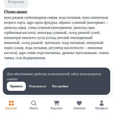
В корзину
Описание
мука ржаная хлебопекарная сеяная, вода питьевая, мука пшеничная
второго сорта, ядро ореха фундука, абрикос сушеный (консервант –
диоксид серы), слива сушеная (консерванты: диоксид серы,
сорбиновая кислота), виноград сушеный, солод ржаной сухой,
концентрат квасного сусла (солод светлый пивоваренный
ячменный, солод ржаной, тритикале, вода питьевая), инвертный
сироп (сахар, вода питьевая, регулятор кислотности – лимонная
кислота), ядро семян подсолнечника, дрожжи прессованные, семена
тыквы, соль йодированная.
Для обеспечения удобства пользователей сайта используются
cookies
Принять
Отказаться
Настройки
Каталог
Поиск
Корзина
Любимое
Профиль