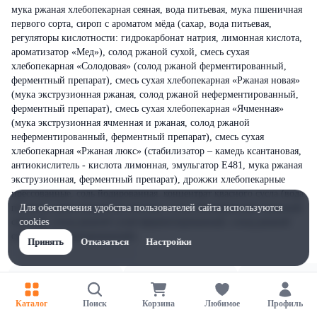
мука ржаная хлебопекарная сеяная, вода питьевая, мука пшеничная
первого сорта, сироп с ароматом мёда (сахар, вода питьевая,
регуляторы кислотности: гидрокарбонат натрия, лимонная кислота,
ароматизатор «Мед»), солод ржаной сухой, смесь сухая
хлебопекарная «Солодовая» (солод ржаной ферментированный,
ферментный препарат), смесь сухая хлебопекарная «Ржаная новая»
(мука экструзионная ржаная, солод ржаной неферментированный,
ферментный препарат), смесь сухая хлебопекарная «Ячменная»
(мука экструзионная ячменная и ржаная, солод ржаной
неферментированный, ферментный препарат), смесь сухая
хлебопекарная «Ржаная люкс» (стабилизатор – камедь ксантановая,
антиокислитель - кислота лимонная, эмульгатор Е481, мука ржаная
экструзионная, ферментный препарат), дрожжи хлебопекарные
прессованные, соль йодированная, концентрат квасного сусла (вода
питьевая, рожь продовольственная, солод пивоваренный ячменный
Для обеспечения удобства пользователей сайта используются
светлый, солод ржаной сухой ферментированный, солод ржаной
cookies
сухой неферментированный).
Принять
Отказаться
Настройки
Каталог
Поиск
Корзина
Любимое
Профиль