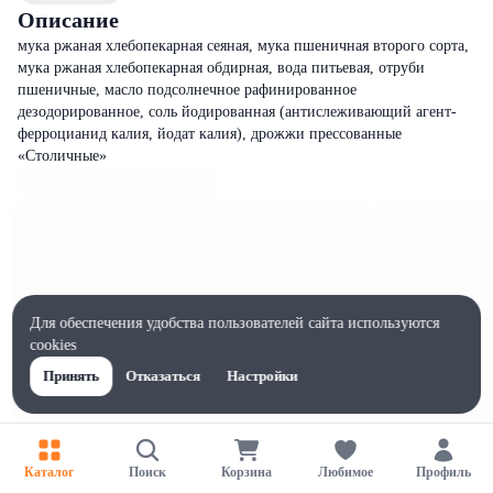
Описание
мука ржаная хлебопекарная сеяная, мука пшеничная второго сорта,
мука ржаная хлебопекарная обдирная, вода питьевая, отруби
пшеничные, масло подсолнечное рафинированное
дезодорированное, соль йодированная (антислеживающий агент-
ферроцианид калия, йодат калия), дрожжи прессованные
«Столичные»
Для обеспечения удобства пользователей сайта используются
cookies
Принять
Отказаться
Настройки
Каталог
Поиск
Корзина
Любимое
Профиль