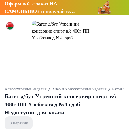
Оформляйте заказ НА
САМОВЫВОЗ и получайте
СКИДКУ 7%
Хлебобулочные изделия
Хлеб и хлебобулочные изделия
Батон и б
Багет д/бут Утренний консервир спирт в/с
400г ПП Хлебозавод №4 сдоб
Недоступно для заказа
В корзину