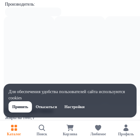
Производитель:
Для обеспечения удобства пользователей сайта используются
cookies
Принять
Отказаться
Настройки
Характеристики
Жиры на 100г, г
0.1
Ширина, мм
Каталог
Поиск
Корзина
Любимое
Профиль