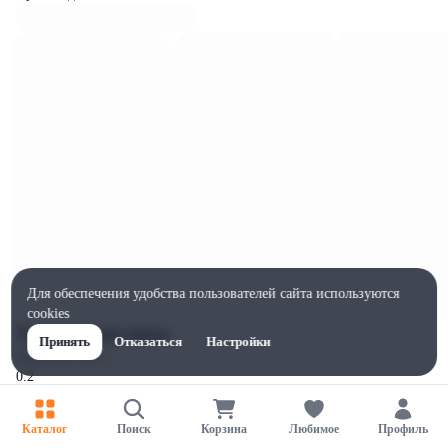
Для обеспечения удобства пользователей сайта используются
cookies
Характеристики
Принять
Отказаться
Настройки
Жиры на 100г, г
0.2
Ширина, мм
1
Каталог
Поиск
Корзина
Любимое
Профиль