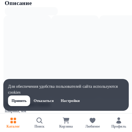
Описание
Для обеспечения удобства пользователей сайта используются
cookies
Принять
Отказаться
Настройки
Характеристики
Ширина, мм
1
Высота, мм
Каталог
Поиск
Корзина
Любимое
Профиль