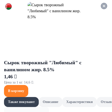
Оформляйте заказ НА
САМОВЫВОЗ и получайте
СКИДКУ 7%
Для ванны и душа
Все товары категории
Гели для душа
Пена и со
Гели для душа
Сырок творожный "Любимый" с
ванилином жир. 8.5%
1,46 
Цена за 1 кг. 14,6 .
В корзину
Также покупают
Описание
Характеристики
Отзыв