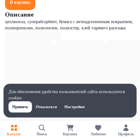
В корзину
Описание
целлюлоза, суперабсорбент, бумага с антнадгезионным покрытием,
полипропилен, полиэтилен, полиэстер, клей горячего расплава
Для обеспечения удобства пользователей сайта используются
cookies
Принять
Отказаться
Настройки
Характеристики
Каталог
Поиск
Корзина
Любимое
Профиль