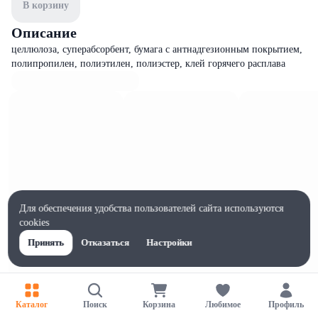
В корзину
Описание
целлюлоза, суперабсорбент, бумага с антнадгезионным покрытием,
полипропилен, полиэтилен, полиэстер, клей горячего расплава
Для обеспечения удобства пользователей сайта используются
cookies
Принять
Отказаться
Настройки
Характеристики
Каталог
Поиск
Корзина
Любимое
Профиль