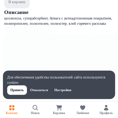
В корзину
Описание
целлюлоза, суперабсорбент, бумага с антнадгезионным покрытием,
полипропилен, полиэтилен, полиэстер, клей горячего расплава
Для обеспечения удобства пользователей сайта используются
cookies
Принять
Отказаться
Настройки
Характеристики
Каталог
Поиск
Корзина
Любимое
Профиль