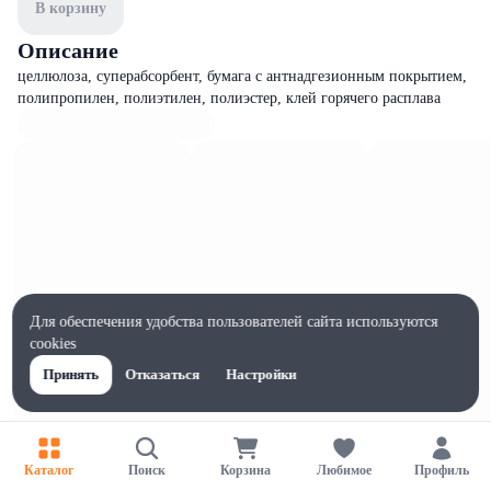
В корзину
Описание
целлюлоза, суперабсорбент, бумага с антнадгезионным покрытием,
полипропилен, полиэтилен, полиэстер, клей горячего расплава
Для обеспечения удобства пользователей сайта используются
cookies
Принять
Отказаться
Настройки
Характеристики
Каталог
Поиск
Корзина
Любимое
Профиль