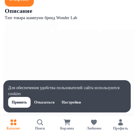
Описание
Тип товара шампуни бренд Wonder Lab
Для обеспечения удобства пользователей сайта используются
cookies
Принять
Отказаться
Настройки
Характеристики
Ширина, мм
Каталог
Поиск
Корзина
Любимое
Профиль
99