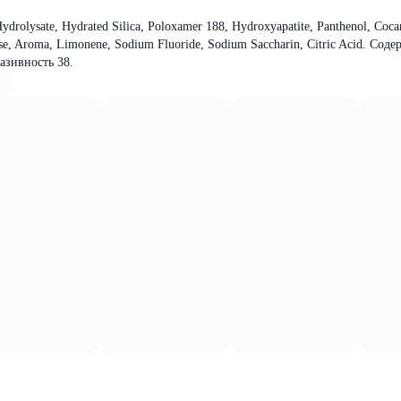
ydrolysate, Hydrated Silica, Poloxamer 188, Hydroxyapatite, Panthenol, Coc
ose, Aroma, Limonene, Sodium Fluoride, Sodium Saccharin, Citric Acid. Сод
азивность 38.