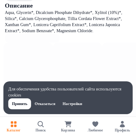
Описание
Aqua, Glycerin*, Dicalcium Phosphate Dihydrate*, Xylitol (10%)*,
Silica*, Calcium Glycerophosphate, Tillia Cordata Flower Extract*,
Xanthan Gum*, Lonicera Caprifolium Extract*, Lonicera Japonica
Extract*, Sodium Benzoate*, Magnesium Chloride.
Для обеспечения удобства пользователей сайта используются
cookies
Принять
Отказаться
Настройки
Каталог
Поиск
Корзина
Любимое
Профиль
Характеристики