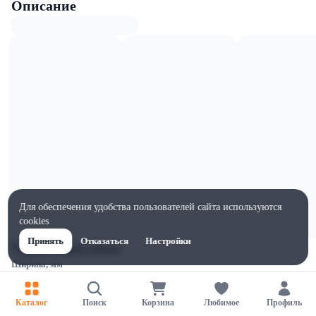
Описание
Для обеспечения удобства пользователей сайта используются
cookies
Принять
Отказаться
Настройки
Характеристики
Ширина, мм
60
Высота, мм
Каталог
Поиск
Корзина
Любимое
Профиль
242