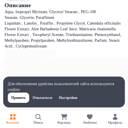
Описание
Aqua, Isopropyl Myristate, Glyceryl Stearate , PEG-100
Stearate, Glycerin, Paraffinum
Liquidum , Lanolin , Paraffin , Propylene Glycol, Сalendula officinalis
Flower Extract, Aloe Barbadensis Leaf Juice, Matricaria chamomilla
Flower Extract , Tocopheryl Acetate, Тriethanolamine, Phenoxyethanol,
Methylparaben, Propylparaben, Methylisothiazolinone, Parfum, Steariс
Аcid , Cyclopentasiloxane.
Для обеспечения удобства пользователей сайта используются
cookies
Принять
Отказаться
Настройки
Каталог
Поиск
Корзина
Любимое
Профиль