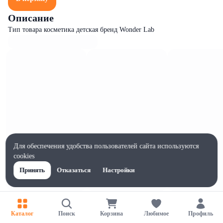
Описание
Тип товара косметика детская бренд Wonder Lab
Для обеспечения удобства пользователей сайта используются
cookies
Принять
Отказаться
Настройки
Характеристики
Ширина, мм
Каталог
Поиск
Корзина
Любимое
Профиль
99