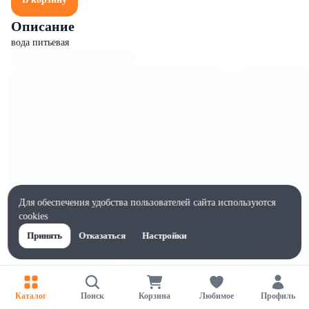
Описание
вода питьевая
Для обеспечения удобства пользователей сайта используются
cookies
Принять
Отказаться
Настройки
Характеристики
Жиры на 100г, г
Каталог
Поиск
Корзина
Любимое
Профиль
0