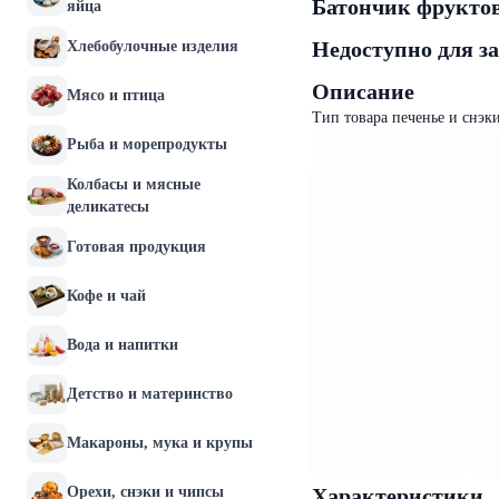
Батончик фрукто
яйца
Недоступно для з
Хлебобулочные изделия
Описание
Мясо и птица
Тип товара печенье и снэки
Рыба и морепродукты
Колбасы и мясные
деликатесы
Готовая продукция
Кофе и чай
Вода и напитки
Детство и материнство
Макароны, мука и крупы
Орехи, снэки и чипсы
Характеристики