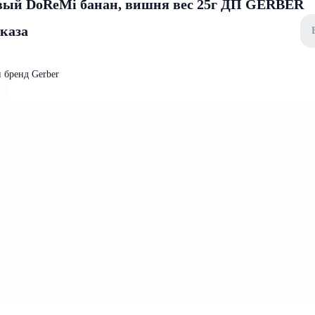
вый DoReMi банан, вишня вес 25г ДП GERBER
аказа
 бренд Gerber