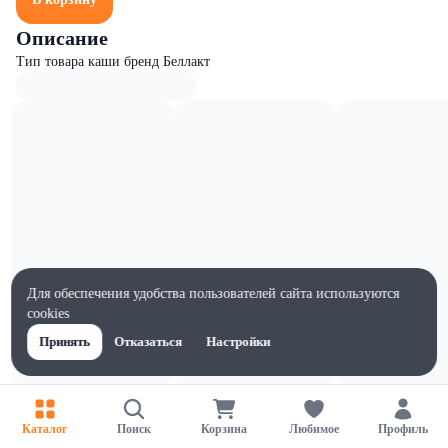
Описание
Тип товара каши бренд Беллакт
Для обеспечения удобства пользователей сайта используются
cookies
Принять
Отказаться
Настройки
Характеристики
Ширина, мм
Каталог
Поиск
Корзина
Любимое
Профиль
130