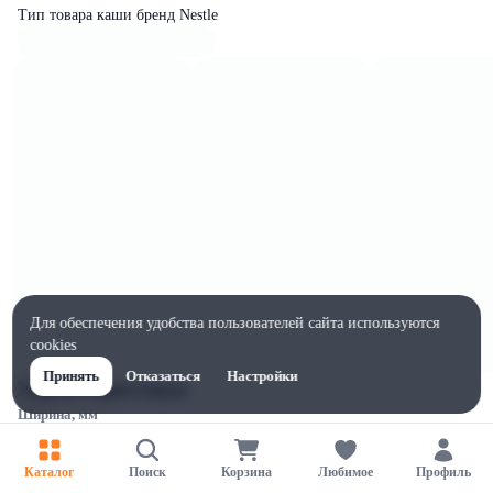
Тип товара каши бренд Nestle
Для обеспечения удобства пользователей сайта используются
cookies
Принять
Отказаться
Настройки
Характеристики
Ширина, мм
183
Высота, мм
Каталог
Поиск
Корзина
Любимое
Профиль