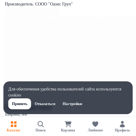
Производитель: СООО "Оазис Груп"
Для обеспечения удобства пользователей сайта используются
cookies
Принять
Отказаться
Настройки
Характеристики
Ширина, мм
80
Высота, мм
Каталог
Поиск
Корзина
Любимое
Профиль