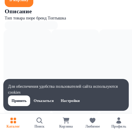
Описание
Тип товара пюре бренд Топтышка
Для обеспечения удобства пользователей сайта используются
cookies
Принять
Отказаться
Настройки
Характеристики
Ширина, мм
Каталог
Поиск
Корзина
Любимое
Профиль
60