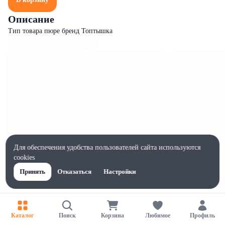
Описание
Тип товара пюре бренд Топтышка
Для обеспечения удобства пользователей сайта используются
cookies
Принять
Отказаться
Настройки
Характеристики
Ширина, мм
Каталог
Поиск
Корзина
Любимое
Профиль
80