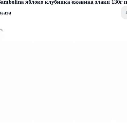
ambolina яблоко клубника ежевика злаки 130г 
аказа
са