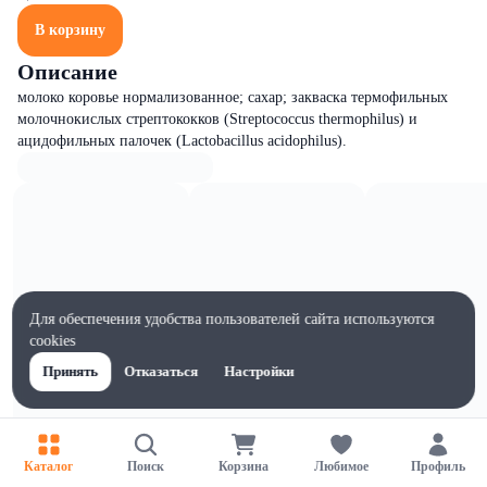
В корзину
Описание
молоко коровье нормализованное; сахар; закваска термофильных
молочнокислых стрептококков (Streptococcus thermophilus) и
ацидофильных палочек (Lactobacillus acidophilus).
Для обеспечения удобства пользователей сайта используются
cookies
Принять
Отказаться
Настройки
Каталог
Поиск
Корзина
Любимое
Профиль