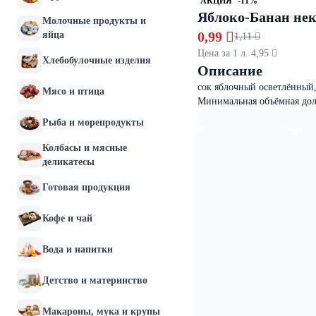
АКЦИЯ
-11%
Яблоко-Банан нек
Молочные продукты и
0,99 
яйца
1,11 
Цена за 1 л. 4,95 
Хлебобулочные изделия
Описание
сок яблочный осветлённый,
Мясо и птица
Минимальная объёмная дол
Рыба и морепродукты
Колбасы и мясные
деликатесы
Готовая продукция
Кофе и чай
Вода и напитки
Детство и материнство
Макароны, мука и крупы