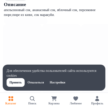
Описание
апельсиновый сок, ананасовый сок, яблочный сок, персиковое
пюре,пюре из киви, сок маракуйи.
Для обеспечения удобства пользователей сайта используются
cookies
Принять
Отказаться
Настройки
Характеристики
Ширина, мм
Каталог
Поиск
Корзина
Любимое
Профиль
50