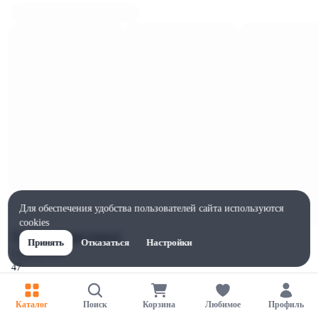
Для обеспечения удобства пользователей сайта используются
cookies
Характеристики
Принять
Отказаться
Настройки
Ширина, мм
47
Высота, мм
120
Каталог
Поиск
Корзина
Любимое
Профиль