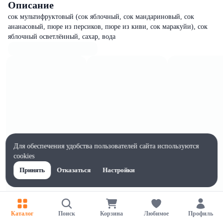
Описание
сок мультифруктовый (сок яблочный, сок мандариновый, сок
ананасовый, пюре из персиков, пюре из киви, сок маракуйи), сок
яблочный осветлённый, сахар, вода
Для обеспечения удобства пользователей сайта используются
cookies
Принять
Отказаться
Настройки
Характеристики
Каталог
Поиск
Корзина
Любимое
Профиль
Жиры на 100г, г