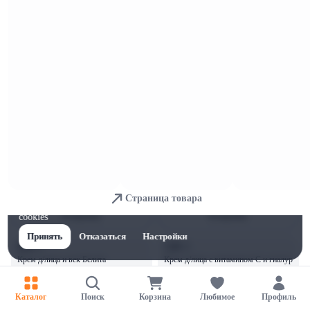
Крем для лица 40+ Интенсивное
Крем для лица 50+ Интенсивное
увлажнение и лифтинг HYALURON
увлажнение и восстановление
Deep Hydration 48 г
HYALURON Deep Hydration 48 г
В корзину
В корзину
7,46 
8,08 
ОСТАЛОСЬ: 2
Крем д/лица Белита Коррекция
Крем-питание д/лица Белита Chaga
морщин аргинин 50мл
ProAge против старения ночной
50мл
В корзину
В корзину
8,08 
9,36 
ОСТАЛОСЬ: 1
ОСТАЛОСЬ: 1
Крем-уход против морщин дневной
Крем д/лица Белита Редукция
д/лица Chaga ProAge
глубоких морщин 60+ ночной 50мл
Антивозрастной уход 50мл
Страница товара
Для обеспечения удобства пользователей сайта используются
В корзину
В корзину
cookies
Принять
Отказаться
Настройки
9,65 
7,85 
Крем д/лица и век Белита
Крем д/лица с витамином С и гиалур
Мультиомоложение 70+ 50мл
кислотой Сияние кожи Сила
витамина C 50мл
Каталог
Поиск
Корзина
Любимое
Профиль
В корзину
В корзину