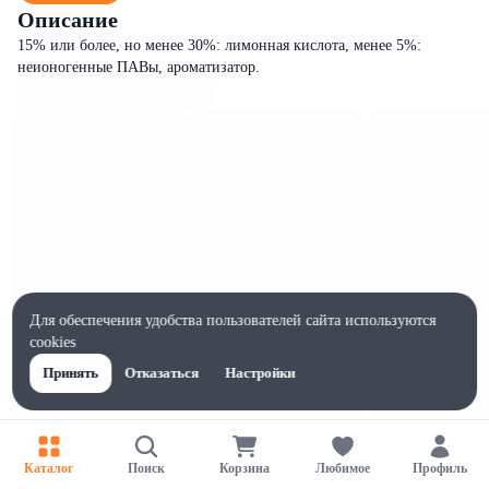
Описание
15% или более, но менее 30%: лимонная кислота, менее 5%:
неионогенные ПАВы, ароматизатор.
Для обеспечения удобства пользователей сайта используются
cookies
Принять
Отказаться
Настройки
Характеристики
Ширина, мм
Каталог
Поиск
Корзина
Любимое
Профиль
62